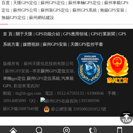
百度
|
天匯GPS定位
|
蘇州GPS定位
|
蘇州車輛GPS定位
|
蘇州車載GPS
定位
|
蘇州GPS公司
|
蘇州裝GPS定位
|
蘇州GPS系統
|
無錫GPS安裝
|
無錫GPS定位
|
蘇州網站建設
首 頁
|
關于天匯
|
GPS功能介紹
|
GPS應用領域
|
GPS行業新聞
|
GPS
系統方案
|
媒體視頻
|
蘇州GPS安裝
|
天匯GPS監控平臺
版權所有：蘇州天匯信息技術有限公司
|
蘇州GPS安裝
--專業
蘇州GPS定位
安裝
,
車輛gps定位
,
蘇州GPS定位
系統
,
汽車裝
GPS
, 歡迎來電咨詢!
郵箱：
th@th-gps.com
電話：0512-67593133 / 61900046 手機：
18914085899 QQ：
1393309596
蘇ICP備10087949號
蘇公網安備 32050802010523號