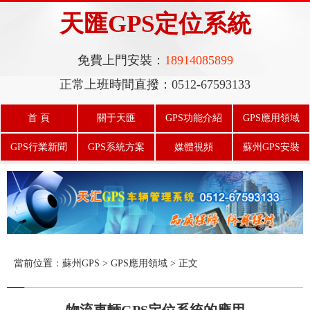
天匯GPS定位系統
免費上門安裝：
18914085899
正常上班時間直撥：0512-67593133
首 頁
關于天匯
GPS功能介紹
GPS應用領域
GPS行業新聞
GPS系統方案
媒體視頻
蘇州GPS安裝
天匯GPS平臺
當前位置：
蘇州GPS
> GPS應用領域 > 正文