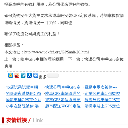
提高車輛的有效利用率，為公司帶來更好的效益。
確保貨物安全大貨主要求承運車輛安裝GPS定位系統，時刻掌握貨物
運輸情況，貨運情況一目了然，同時也
確保了物流公司與貨主的利益！
相關標簽：
本文地址：
http://www.uqkfcf.org/GPSanli/26.html
上一篇：
校車GPS車輛管理的應用
下一篇：
快遞公司車輛GPS定位
應用
更多
·
4S店試乘試駕車輛
·
快遞公司車輛GPS定
·
電動車兩次被偷---
·
的哥深夜遭劫用GPS
·
校車GPS車輛管理的
·
企業公務車GPS監控
GPS應用
位應用
GPS幫忙兩次找回
·
物流車輛GPS定位系
·
警車GPS定位系統應
·
旅游外包車輛GPS定
報警 1小時后劫犯落網
應用
系統
·
小車在醫院被偷 靠
·
超市配送車GPS定位
·
清掃車裝上GPS定位
統的應用
用
位應用
GPS兩小時找回
監控應用
監控系統