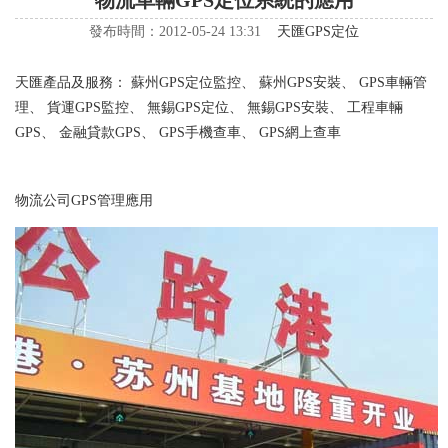
物流車輛GPS定位系統的應用
發布時間：2012-05-24 13:31
天匯GPS定位
天匯產品及服務：
蘇州GPS定位監控
、
蘇州GPS安裝
、
GPS車輛管
理
、
貨運GPS監控
、
無錫GPS定位
、
無錫GPS安裝
、
工程車輛
GPS
、
金融貸款GPS
、
GPS手機查車
、
GPS網上查車
物流公司GPS管理應用