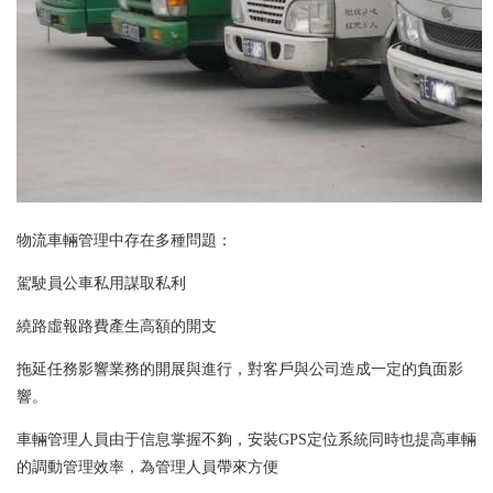
物流車輛管理中存在多種問題：
駕駛員公車私用謀取私利
繞路虛報路費產生高額的開支
拖延任務影響業務的開展與進行，對客戶與公司造成一定的負面影
響。
車輛管理人員由于信息掌握不夠，安裝GPS定位系統同時也提高車輛
的調動管理效率，為管理人員帶來方便