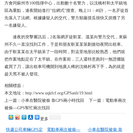
方會同蘇州市100指揮中心，出動數十名警力，以沈橋村和太平鎮地
區為重點，連夜開始進行“拉網式”搜查。晚上11：40許，一名歹徒首
先落入了法網。根據嫌疑人的交代，警方順藤摸瓜很快又抓獲了另
一名嫌疑人。
連夜的突擊審訊后，2名落網歹徒靳某、溫某向警方交代，來蘇
州不久一直沒找到工作，于是和朋友靳某某策劃搶劫夜間出租車。
由于靳某某在太平鎮呆了一段時間，對這里地形比較熟悉，他們就
把作案地點定在了太平鎮。在作案前，三人還特意跑到一無證攤販
處買了刀，讓出租車司機開到地廣人稀的沈橋村再下手，為的就是
趁天黑不被人發現。
相關標簽：
本文地址：
http://www.uqkfcf.org/GPSanli/19.html
上一篇：
小車在醫院被偷 靠GPS兩小時找回
下一篇：
電動車兩次
被偷---GPS幫忙兩次找回
更多
·
快遞公司車輛GPS定
·
電動車兩次被偷---
·
小車在醫院被偷 靠