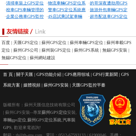
·
清掃車裝上GPS定位
·
物流車輛GPS定位系
·
的哥深夜遭劫用GPS
位應用
GPS幫忙兩次找回
GPS兩小時找回
·
校車GPS車輛管理的
·
警車GPS定位系統應
·
旅游外包車輛GPS定
監控系統
統的應用
報警 1小時后劫犯落網
·
企業公務車GPS監控
·
4S店試乘試駕車輛
·
超市配送車GPS定位
應用
用
位應用
系統
GPS應用
監控應用
百度
|
天匯GPS定位
|
蘇州GPS定位
|
蘇州車輛GPS定位
|
蘇州車載GPS
定位
|
蘇州GPS公司
|
蘇州裝GPS定位
|
蘇州GPS系統
|
無錫GPS安裝
|
無錫GPS定位
|
蘇州網站建設
首 頁
|
關于天匯
|
GPS功能介紹
|
GPS應用領域
|
GPS行業新聞
|
GPS
系統方案
|
媒體視頻
|
蘇州GPS安裝
|
天匯GPS監控平臺
版權所有：蘇州天匯信息技術有限公司
|
蘇州GPS安裝
--專業
蘇州GPS定位
安裝
,
車輛gps定位
,
蘇州GPS定位
系統
,
汽車裝
GPS
, 歡迎來電咨詢!
郵箱：
th@th-gps.com
電話：0512-67593133 / 61900046 手機：