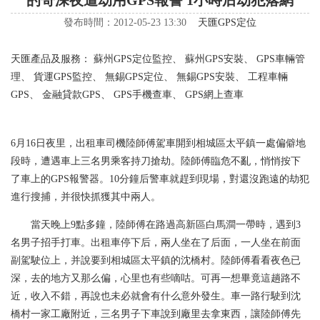
的哥深夜遭劫用GPS報警 1小時后劫犯落網
發布時間：2012-05-23 13:30
天匯GPS定位
天匯產品及服務：
蘇州GPS定位監控
、
蘇州GPS安裝
、
GPS車輛管
理
、
貨運GPS監控
、
無錫GPS定位
、
無錫GPS安裝
、
工程車輛
GPS
、
金融貸款GPS
、
GPS手機查車
、
GPS網上查車
6月16日夜里，出租車司機陸師傅駕車開到相城區太平鎮一處偏僻地
段時，遭遇車上三名男乘客持刀搶劫。陸師傅臨危不亂，悄悄按下
了車上的GPS報警器。10分鐘后警車就趕到現場，對還沒跑遠的劫犯
進行搜捕，并很快抓獲其中兩人。
當天晚上9點多鐘，陸師傅在路過高新區白馬澗一帶時，遇到3
名男子招手打車。出租車停下后，兩人坐在了后面，一人坐在前面
副駕駛位上，并說要到相城區太平鎮的沈橋村。陸師傅看看夜色已
深，去的地方又那么偏，心里也有些嘀咕。可再一想畢竟這趟路不
近，收入不錯，再說也未必就會有什么意外發生。車一路行駛到沈
橋村一家工廠附近，三名男子下車說到廠里去拿東西，讓陸師傅先