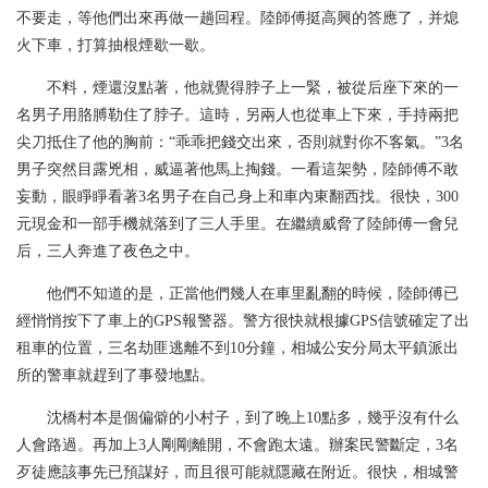
不要走，等他們出來再做一趟回程。陸師傅挺高興的答應了，并熄
火下車，打算抽根煙歇一歇。
不料，煙還沒點著，他就覺得脖子上一緊，被從后座下來的一
名男子用胳膊勒住了脖子。這時，另兩人也從車上下來，手持兩把
尖刀抵住了他的胸前：“乖乖把錢交出來，否則就對你不客氣。”3名
男子突然目露兇相，威逼著他馬上掏錢。一看這架勢，陸師傅不敢
妄動，眼睜睜看著3名男子在自己身上和車內東翻西找。很快，300
元現金和一部手機就落到了三人手里。在繼續威脅了陸師傅一會兒
后，三人奔進了夜色之中。
他們不知道的是，正當他們幾人在車里亂翻的時候，陸師傅已
經悄悄按下了車上的GPS報警器。警方很快就根據GPS信號確定了出
租車的位置，三名劫匪逃離不到10分鐘，相城公安分局太平鎮派出
所的警車就趕到了事發地點。
沈橋村本是個偏僻的小村子，到了晚上10點多，幾乎沒有什么
人會路過。再加上3人剛剛離開，不會跑太遠。辦案民警斷定，3名
歹徒應該事先已預謀好，而且很可能就隱藏在附近。很快，相城警