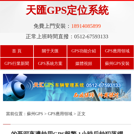
天匯GPS定位系統
免費上門安裝：
18914085899
正常上班時間直撥：0512-67593133
首 頁
關于天匯
GPS功能介紹
GPS應用領域
GPS行業新聞
GPS系統方案
媒體視頻
蘇州GPS安裝
天匯GPS平臺
當前位置：
蘇州GPS
> GPS應用領域 > 正文